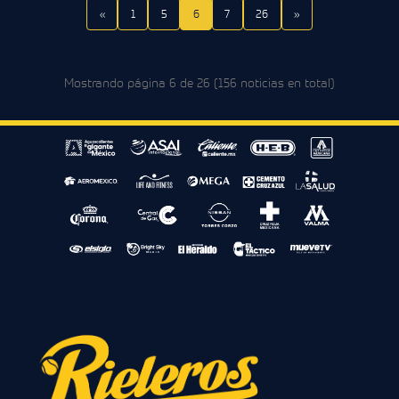
«
1
5
6
7
26
»
Mostrando página 6 de 26 (156 noticias en total)